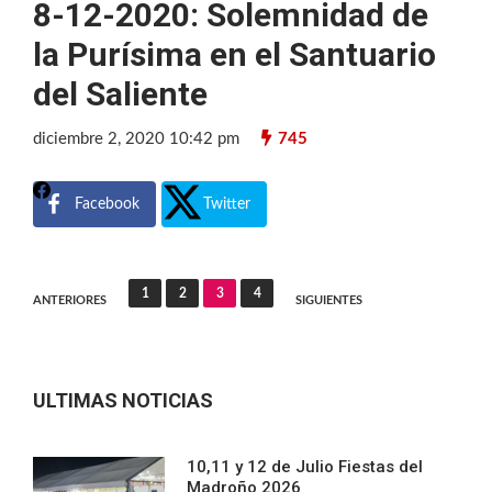
8-12-2020: Solemnidad de
la Purísima en el Santuario
del Saliente
diciembre 2, 2020 10:42 pm
745
Facebook
Twitter
Navegación
1
2
3
4
ANTERIORES
SIGUIENTES
de
entradas
ULTIMAS NOTICIAS
10,11 y 12 de Julio Fiestas del
Madroño 2026