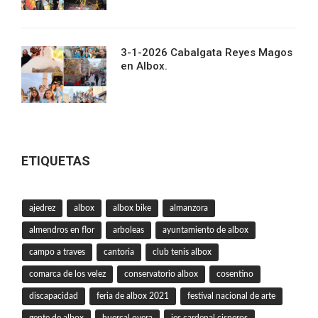
3-1-2026 Cabalgata Reyes Magos
en Albox.
ETIQUETAS
ajedrez
albox
albox bike
almanzora
almendros en flor
arboleas
ayuntamiento de albox
campo a traves
cantoria
club tenis albox
comarca de los velez
conservatorio albox
cosentino
discapacidad
feria de albox 2021
festival nacional de arte
gente de albox
huercal overa
ies cardenal cisneros