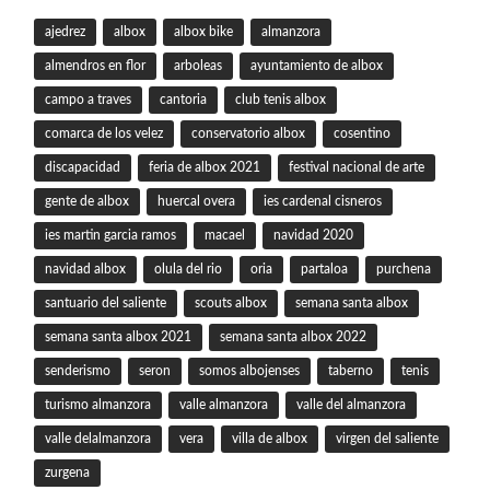
ajedrez
albox
albox bike
almanzora
almendros en flor
arboleas
ayuntamiento de albox
campo a traves
cantoria
club tenis albox
comarca de los velez
conservatorio albox
cosentino
discapacidad
feria de albox 2021
festival nacional de arte
gente de albox
huercal overa
ies cardenal cisneros
ies martin garcia ramos
macael
navidad 2020
navidad albox
olula del rio
oria
partaloa
purchena
santuario del saliente
scouts albox
semana santa albox
semana santa albox 2021
semana santa albox 2022
senderismo
seron
somos albojenses
taberno
tenis
turismo almanzora
valle almanzora
valle del almanzora
valle delalmanzora
vera
villa de albox
virgen del saliente
zurgena