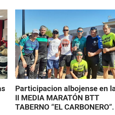
as
Participacion albojense en l
II MEDIA MARATÓN BTT
TABERNO “EL CARBONERO”.