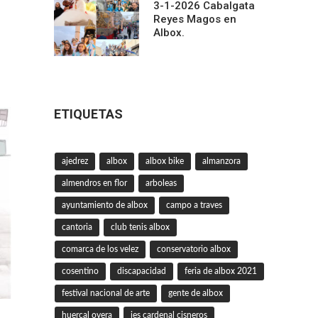
3-1-2026 Cabalgata
Reyes Magos en
Albox.
ETIQUETAS
ajedrez
albox
albox bike
almanzora
almendros en flor
arboleas
ayuntamiento de albox
campo a traves
cantoria
club tenis albox
comarca de los velez
conservatorio albox
cosentino
discapacidad
feria de albox 2021
festival nacional de arte
gente de albox
huercal overa
ies cardenal cisneros