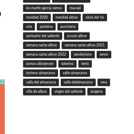
ies martin garcia ramos
macael
O
navidad 2020
navidad albox
olula del rio
oria
partaloa
purchena
santuario del saliente
scouts albox
semana santa albox
semana santa albox 2021
semana santa albox 2022
senderismo
seron
somos albojenses
taberno
tenis
turismo almanzora
valle almanzora
valle del almanzora
valle delalmanzora
vera
villa de albox
virgen del saliente
zurgena