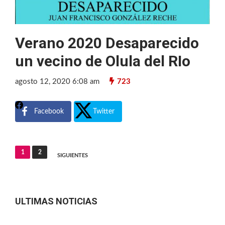
Verano 2020 Desaparecido
un vecino de Olula del RIo
agosto 12, 2020 6:08 am
723
Facebook
Twitter
Navegación
1
2
SIGUIENTES
de
entradas
ULTIMAS NOTICIAS