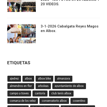
20 VIDEOS.
3-1-2026 Cabalgata Reyes Magos
en Albox.
ETIQUETAS
ajedrez
albox
albox bike
almanzora
almendros en flor
arboleas
ayuntamiento de albox
campo a traves
cantoria
club tenis albox
comarca de los velez
conservatorio albox
cosentino