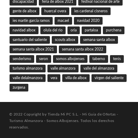
discapacidad
feria de albox 2021
festival nacional de arte
gente de albox
huercal overa
ies cardenal cisneros
ies martin garcia ramos
macael
navidad 2020
navidad albox
olula del rio
oria
partaloa
purchena
santuario del saliente
scouts albox
semana santa albox
semana santa albox 2021
semana santa albox 2022
senderismo
seron
somos albojenses
taberno
tenis
turismo almanzora
valle almanzora
valle del almanzora
valle delalmanzora
vera
villa de albox
virgen del saliente
zurgena
© 2022 Copyright by Tienda Mi PC S.L. - Mi Guia de Ofertas -
Turismo Almanzora - Somos Albojenses. Todos los derechos
reservados.