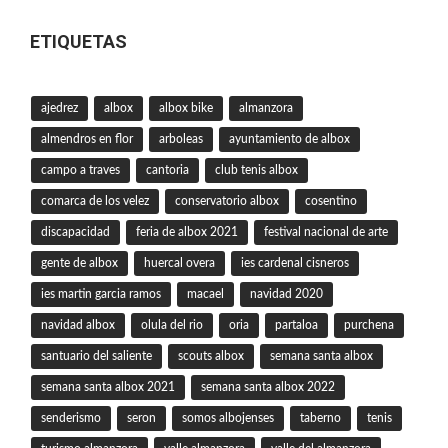
ETIQUETAS
ajedrez
albox
albox bike
almanzora
almendros en flor
arboleas
ayuntamiento de albox
campo a traves
cantoria
club tenis albox
comarca de los velez
conservatorio albox
cosentino
discapacidad
feria de albox 2021
festival nacional de arte
gente de albox
huercal overa
ies cardenal cisneros
ies martin garcia ramos
macael
navidad 2020
navidad albox
olula del rio
oria
partaloa
purchena
santuario del saliente
scouts albox
semana santa albox
semana santa albox 2021
semana santa albox 2022
senderismo
seron
somos albojenses
taberno
tenis