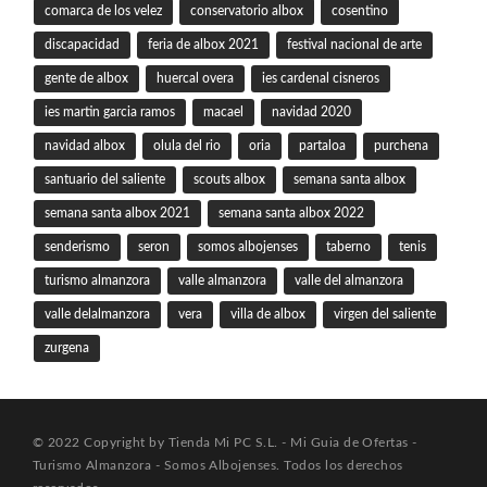
comarca de los velez
conservatorio albox
cosentino
discapacidad
feria de albox 2021
festival nacional de arte
gente de albox
huercal overa
ies cardenal cisneros
ies martin garcia ramos
macael
navidad 2020
navidad albox
olula del rio
oria
partaloa
purchena
santuario del saliente
scouts albox
semana santa albox
semana santa albox 2021
semana santa albox 2022
senderismo
seron
somos albojenses
taberno
tenis
turismo almanzora
valle almanzora
valle del almanzora
valle delalmanzora
vera
villa de albox
virgen del saliente
zurgena
© 2022 Copyright by Tienda Mi PC S.L. - Mi Guia de Ofertas -
Turismo Almanzora - Somos Albojenses. Todos los derechos