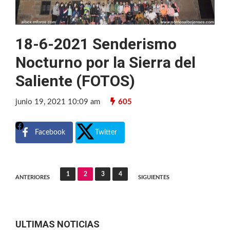
18-6-2021 Senderismo
Nocturno por la Sierra del
Saliente (FOTOS)
junio 19, 2021 10:09 am
605
Facebook
Twitter
Navegación
1
2
3
4
ANTERIORES
SIGUIENTES
de
entradas
ULTIMAS NOTICIAS