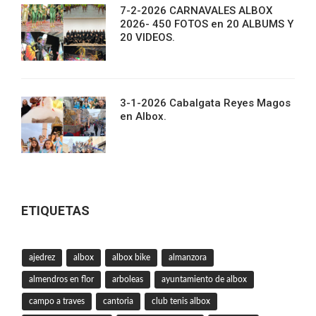
7-2-2026 CARNAVALES ALBOX
2026- 450 FOTOS en 20 ALBUMS Y
20 VIDEOS.
3-1-2026 Cabalgata Reyes Magos
en Albox.
ETIQUETAS
ajedrez
albox
albox bike
almanzora
almendros en flor
arboleas
ayuntamiento de albox
campo a traves
cantoria
club tenis albox