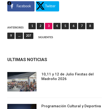
Facebook
Twitter
Navegación
1
2
3
4
5
6
7
8
ANTERIORES
de
9
…
207
SIGUIENTES
entradas
ULTIMAS NOTICIAS
10,11 y 12 de Julio Fiestas del
Madroño 2026
Programación Cultural y Deportiva