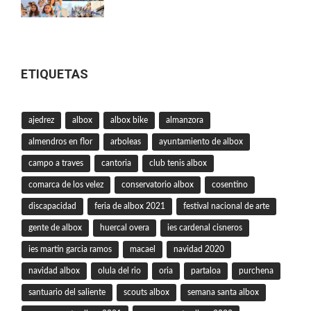
ETIQUETAS
ajedrez
albox
albox bike
almanzora
almendros en flor
arboleas
ayuntamiento de albox
campo a traves
cantoria
club tenis albox
comarca de los velez
conservatorio albox
cosentino
discapacidad
feria de albox 2021
festival nacional de arte
gente de albox
huercal overa
ies cardenal cisneros
ies martin garcia ramos
macael
navidad 2020
navidad albox
olula del rio
oria
partaloa
purchena
santuario del saliente
scouts albox
semana santa albox