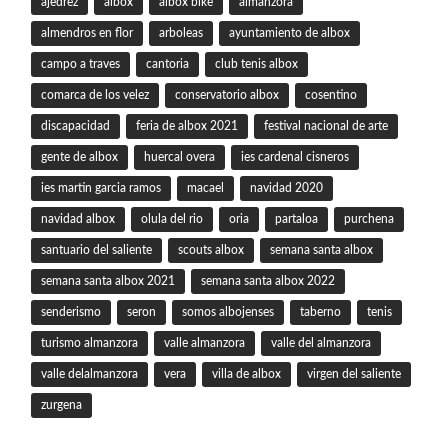
ajedrez
albox
albox bike
almanzora
almendros en flor
arboleas
ayuntamiento de albox
campo a traves
cantoria
club tenis albox
comarca de los velez
conservatorio albox
cosentino
discapacidad
feria de albox 2021
festival nacional de arte
gente de albox
huercal overa
ies cardenal cisneros
ies martin garcia ramos
macael
navidad 2020
navidad albox
olula del rio
oria
partaloa
purchena
santuario del saliente
scouts albox
semana santa albox
semana santa albox 2021
semana santa albox 2022
senderismo
seron
somos albojenses
taberno
tenis
turismo almanzora
valle almanzora
valle del almanzora
valle delalmanzora
vera
villa de albox
virgen del saliente
zurgena