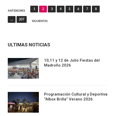
Navegación
1
2
3
4
5
6
7
8
ANTERIORES
de
…
207
SIGUIENTES
entradas
ULTIMAS NOTICIAS
10,11 y 12 de Julio Fiestas del
Madroño 2026
Programación Cultural y Deportiva
“Albox Brilla” Verano 2026