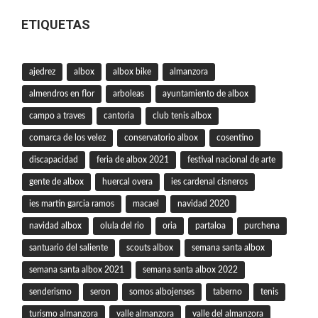
ETIQUETAS
ajedrez
albox
albox bike
almanzora
almendros en flor
arboleas
ayuntamiento de albox
campo a traves
cantoria
club tenis albox
comarca de los velez
conservatorio albox
cosentino
discapacidad
feria de albox 2021
festival nacional de arte
gente de albox
huercal overa
ies cardenal cisneros
ies martin garcia ramos
macael
navidad 2020
navidad albox
olula del rio
oria
partaloa
purchena
santuario del saliente
scouts albox
semana santa albox
semana santa albox 2021
semana santa albox 2022
senderismo
seron
somos albojenses
taberno
tenis
turismo almanzora
valle almanzora
valle del almanzora