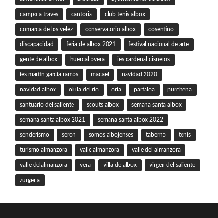
campo a traves
cantoria
club tenis albox
comarca de los velez
conservatorio albox
cosentino
discapacidad
feria de albox 2021
festival nacional de arte
gente de albox
huercal overa
ies cardenal cisneros
ies martin garcia ramos
macael
navidad 2020
navidad albox
olula del rio
oria
partaloa
purchena
santuario del saliente
scouts albox
semana santa albox
semana santa albox 2021
semana santa albox 2022
senderismo
seron
somos albojenses
taberno
tenis
turismo almanzora
valle almanzora
valle del almanzora
valle delalmanzora
vera
villa de albox
virgen del saliente
zurgena