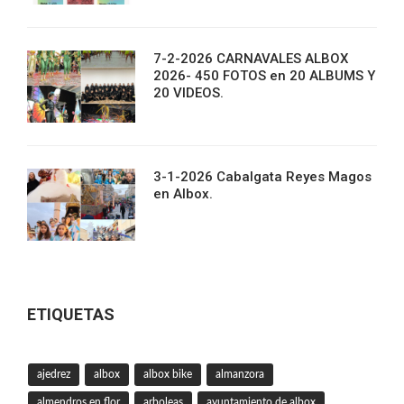
7-2-2026 CARNAVALES ALBOX
2026- 450 FOTOS en 20 ALBUMS Y
20 VIDEOS.
3-1-2026 Cabalgata Reyes Magos
en Albox.
ETIQUETAS
ajedrez
albox
albox bike
almanzora
almendros en flor
arboleas
ayuntamiento de albox