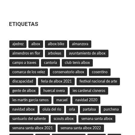
ETIQUETAS
ajedrez
albox
albox bike
almanzora
almendros en flor
arboleas
ayuntamiento de albox
campo a traves
cantoria
club tenis albox
comarca de los velez
conservatorio albox
cosentino
discapacidad
feria de albox 2021
festival nacional de arte
gente de albox
huercal overa
ies cardenal cisneros
ies martin garcia ramos
macael
navidad 2020
navidad albox
olula del rio
oria
partaloa
purchena
santuario del saliente
scouts albox
semana santa albox
semana santa albox 2021
semana santa albox 2022