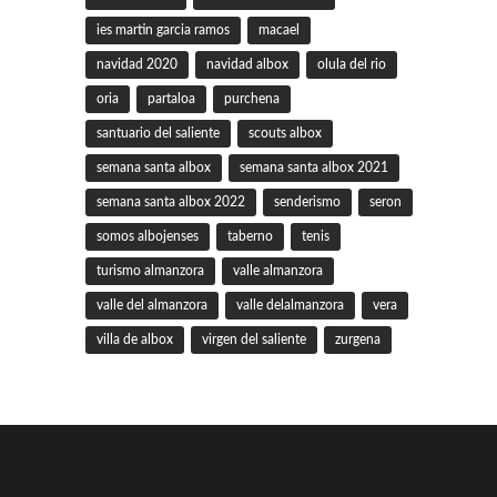
ies martin garcia ramos
macael
navidad 2020
navidad albox
olula del rio
oria
partaloa
purchena
santuario del saliente
scouts albox
semana santa albox
semana santa albox 2021
semana santa albox 2022
senderismo
seron
somos albojenses
taberno
tenis
turismo almanzora
valle almanzora
valle del almanzora
valle delalmanzora
vera
villa de albox
virgen del saliente
zurgena