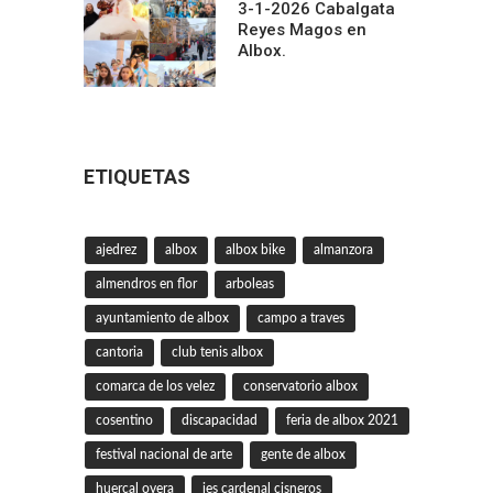
3-1-2026 Cabalgata
Reyes Magos en
Albox.
ETIQUETAS
ajedrez
albox
albox bike
almanzora
almendros en flor
arboleas
ayuntamiento de albox
campo a traves
cantoria
club tenis albox
comarca de los velez
conservatorio albox
cosentino
discapacidad
feria de albox 2021
festival nacional de arte
gente de albox
huercal overa
ies cardenal cisneros