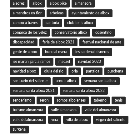
ajedrez
albox
albox bike
almanzora
almendros en flor
arboleas
ayuntamiento de albox
campo a traves
cantoria
club tenis albox
comarca de los velez
conservatorio albox
cosentino
discapacidad
feria de albox 2021
festival nacional de arte
gente de albox
huercal overa
ies cardenal cisneros
ies martin garcia ramos
macael
navidad 2020
navidad albox
olula del rio
oria
partaloa
purchena
santuario del saliente
scouts albox
semana santa albox
semana santa albox 2021
semana santa albox 2022
senderismo
seron
somos albojenses
taberno
tenis
turismo almanzora
valle almanzora
valle del almanzora
valle delalmanzora
vera
villa de albox
virgen del saliente
zurgena