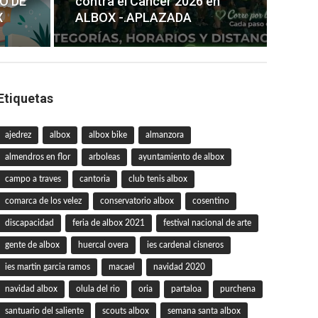
O DE
contra el Cancer 2026 en
X
ALBOX -.APLAZADA
Etiquetas
ajedrez
albox
albox bike
almanzora
almendros en flor
arboleas
ayuntamiento de albox
campo a traves
cantoria
club tenis albox
comarca de los velez
conservatorio albox
cosentino
discapacidad
feria de albox 2021
festival nacional de arte
gente de albox
huercal overa
ies cardenal cisneros
ies martin garcia ramos
macael
navidad 2020
navidad albox
olula del rio
oria
partaloa
purchena
santuario del saliente
scouts albox
semana santa albox