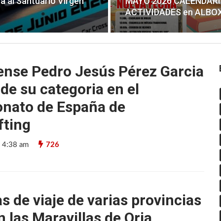
ca al Santuario Virgen
MAYO 2026 CALENDARI
ACTIVIDADES en ALBO
jense Pedro Jesús Pérez Garcia
 de su categoria en el
nato de España de
fting
9 4:38 am
726
s de viaje de varias provincias
 las Maravillas de Oria