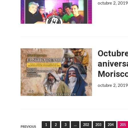
octubre 2, 201
Octubre
aniversa
Morisco
octubre 2, 201
1
2
3
…
202
203
204
205
PREVIOUS