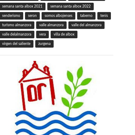
semana santa albox 2021
semana santa albox 2022
senderismo
seron
somos albojenses
taberno
tenis
turismo almanzora
valle almanzora
valle del almanzora
valle delalmanzora
vera
villa de albox
virgen del saliente
zurgena