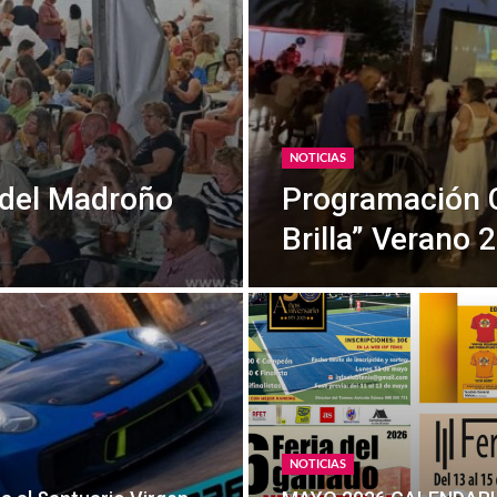
NOTICIAS
s del Madroño
Programación C
Brilla” Verano 
NOTICIAS