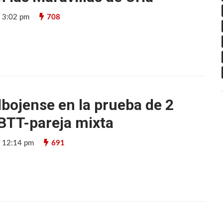
9 3:02 pm
708
lbojense en la prueba de 2
BTT-pareja mixta
9 12:14 pm
691