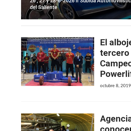
26 , 27 y 28-6-2026 II Subida Automovilisti
del Saliente
El albo
tercero
Campeo
Powerli
octubre 8, 201
Agencia
conocen