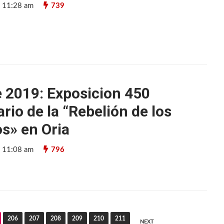
9 11:28 am
739
 2019: Exposicion 450
rio de la “Rebelión de los
s» en Oria
9 11:08 am
796
206
207
208
209
210
211
NEXT