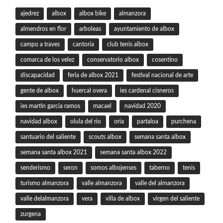
ajedrez
albox
albox bike
almanzora
almendros en flor
arboleas
ayuntamiento de albox
campo a traves
cantoria
club tenis albox
comarca de los velez
conservatorio albox
cosentino
discapacidad
feria de albox 2021
festival nacional de arte
gente de albox
huercal overa
ies cardenal cisneros
ies martin garcia ramos
macael
navidad 2020
navidad albox
olula del rio
oria
partaloa
purchena
santuario del saliente
scouts albox
semana santa albox
semana santa albox 2021
semana santa albox 2022
senderismo
seron
somos albojenses
taberno
tenis
turismo almanzora
valle almanzora
valle del almanzora
valle delalmanzora
vera
villa de albox
virgen del saliente
zurgena