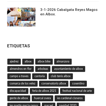
3-1-2026 Cabalgata Reyes Magos
en Albox.
ETIQUETAS
ajedrez
albox
albox bike
almanzora
almendros en flor
arboleas
ayuntamiento de albox
campo a traves
cantoria
club tenis albox
comarca de los velez
conservatorio albox
cosentino
discapacidad
feria de albox 2021
festival nacional de arte
gente de albox
huercal overa
ies cardenal cisneros
ies martin garcia ramos
macael
navidad 2020