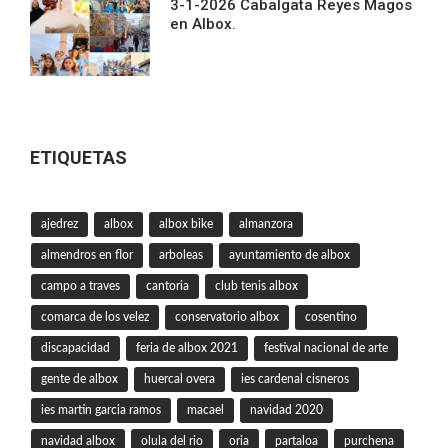
3-1-2026 Cabalgata Reyes Magos
en Albox.
ETIQUETAS
ajedrez
albox
albox bike
almanzora
almendros en flor
arboleas
ayuntamiento de albox
campo a traves
cantoria
club tenis albox
comarca de los velez
conservatorio albox
cosentino
discapacidad
feria de albox 2021
festival nacional de arte
gente de albox
huercal overa
ies cardenal cisneros
ies martin garcia ramos
macael
navidad 2020
navidad albox
olula del rio
oria
partaloa
purchena