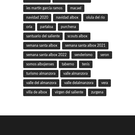
ies martin garcia ramos
macael
navidad 2020
navidad albox
olula del rio
oria
partaloa
purchena
santuario del saliente
scouts albox
semana santa albox
semana santa albox 2021
semana santa albox 2022
senderismo
seron
somos albojenses
taberno
tenis
turismo almanzora
valle almanzora
valle del almanzora
valle delalmanzora
vera
villa de albox
virgen del saliente
zurgena