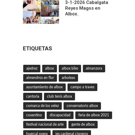
3-1-2026 Cabalgata
Reyes Magos en
Albox.
ETIQUETAS
ajedrez
albox
albox bike
almanzora
almendros en flor
arboleas
ayuntamiento de albox
campo a traves
cantoria
club tenis albox
comarca de los velez
conservatorio albox
cosentino
discapacidad
feria de albox 2021
festival nacional de arte
gente de albox
huercal overa
ies cardenal cisneros