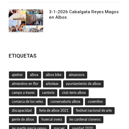
3-1-2026 Cabalgata Reyes Magos
en Albox.
ETIQUETAS
ajedrez
albox
albox bike
almanzora
almendros en flor
arboleas
ayuntamiento de albox
campo a traves
cantoria
club tenis albox
comarca de los velez
conservatorio albox
cosentino
discapacidad
feria de albox 2021
festival nacional de arte
gente de albox
huercal overa
ies cardenal cisneros
ies martin garcia ramos
macael
navidad 2020