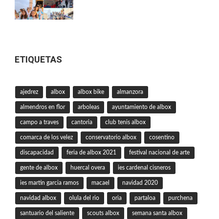
ETIQUETAS
ajedrez
albox
albox bike
almanzora
almendros en flor
arboleas
ayuntamiento de albox
campo a traves
cantoria
club tenis albox
comarca de los velez
conservatorio albox
cosentino
discapacidad
feria de albox 2021
festival nacional de arte
gente de albox
huercal overa
ies cardenal cisneros
ies martin garcia ramos
macael
navidad 2020
navidad albox
olula del rio
oria
partaloa
purchena
santuario del saliente
scouts albox
semana santa albox