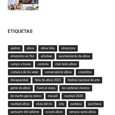
ETIQUETAS
ajedrez
albox
albox bike
almanzora
almendros en flor
arboleas
ayuntamiento de albox
campo a traves
cantoria
club tenis albox
comarca de los velez
conservatorio albox
cosentino
discapacidad
feria de albox 2021
festival nacional de arte
gente de albox
huercal overa
ies cardenal cisneros
ies martin garcia ramos
macael
navidad 2020
navidad albox
olula del rio
oria
partaloa
purchena
santuario del saliente
scouts albox
semana santa albox