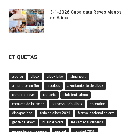
3-1-2026 Cabalgata Reyes Magos
en Albox.
ETIQUETAS
ajedrez
albox
albox bike
almanzora
almendros en flor
arboleas
ayuntamiento de albox
campo a traves
cantoria
club tenis albox
comarca de los velez
conservatorio albox
cosentino
discapacidad
feria de albox 2021
festival nacional de arte
gente de albox
huercal overa
ies cardenal cisneros
ies martin garcia ramos
macael
navidad 2020