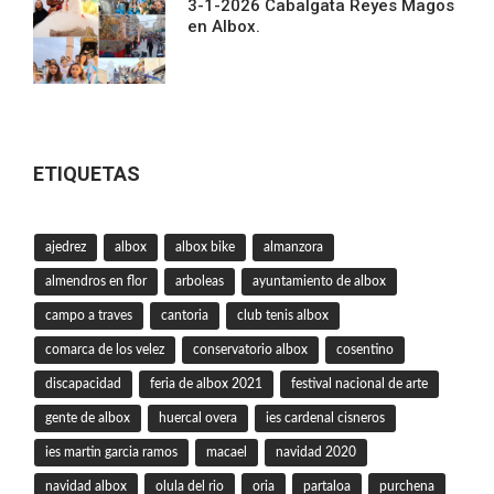
3-1-2026 Cabalgata Reyes Magos
en Albox.
ETIQUETAS
ajedrez
albox
albox bike
almanzora
almendros en flor
arboleas
ayuntamiento de albox
campo a traves
cantoria
club tenis albox
comarca de los velez
conservatorio albox
cosentino
discapacidad
feria de albox 2021
festival nacional de arte
gente de albox
huercal overa
ies cardenal cisneros
ies martin garcia ramos
macael
navidad 2020
navidad albox
olula del rio
oria
partaloa
purchena