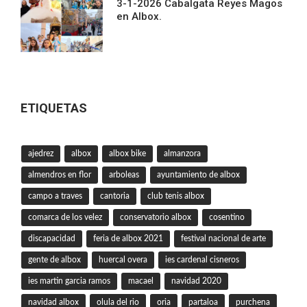
3-1-2026 Cabalgata Reyes Magos
en Albox.
ETIQUETAS
ajedrez
albox
albox bike
almanzora
almendros en flor
arboleas
ayuntamiento de albox
campo a traves
cantoria
club tenis albox
comarca de los velez
conservatorio albox
cosentino
discapacidad
feria de albox 2021
festival nacional de arte
gente de albox
huercal overa
ies cardenal cisneros
ies martin garcia ramos
macael
navidad 2020
navidad albox
olula del rio
oria
partaloa
purchena