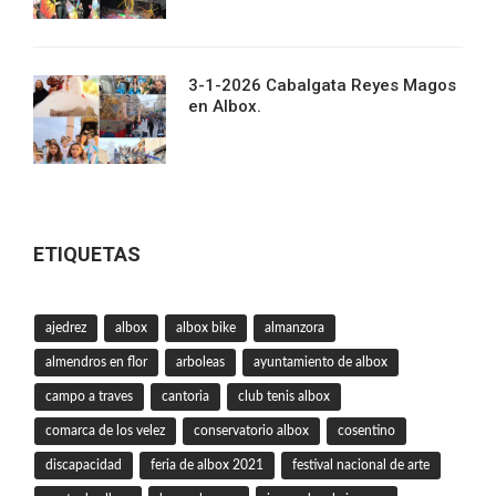
3-1-2026 Cabalgata Reyes Magos
en Albox.
ETIQUETAS
ajedrez
albox
albox bike
almanzora
almendros en flor
arboleas
ayuntamiento de albox
campo a traves
cantoria
club tenis albox
comarca de los velez
conservatorio albox
cosentino
discapacidad
feria de albox 2021
festival nacional de arte