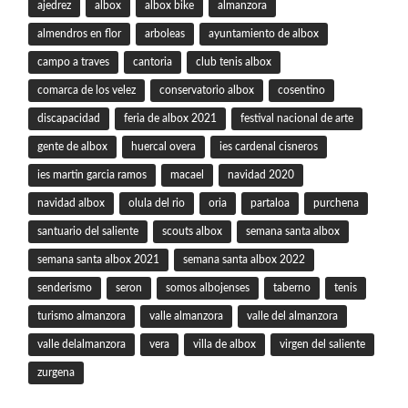
ajedrez
albox
albox bike
almanzora
almendros en flor
arboleas
ayuntamiento de albox
campo a traves
cantoria
club tenis albox
comarca de los velez
conservatorio albox
cosentino
discapacidad
feria de albox 2021
festival nacional de arte
gente de albox
huercal overa
ies cardenal cisneros
ies martin garcia ramos
macael
navidad 2020
navidad albox
olula del rio
oria
partaloa
purchena
santuario del saliente
scouts albox
semana santa albox
semana santa albox 2021
semana santa albox 2022
senderismo
seron
somos albojenses
taberno
tenis
turismo almanzora
valle almanzora
valle del almanzora
valle delalmanzora
vera
villa de albox
virgen del saliente
zurgena