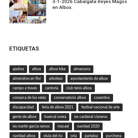
3-1-2026 Cabalgata Reyes Magos
en Albox.
ETIQUETAS
ajedrez
albox
albox bike
almanzora
almendros en flor
arboleas
ayuntamiento de albox
campo a traves
cantoria
club tenis albox
comarca de los velez
conservatorio albox
cosentino
discapacidad
feria de albox 2021
festival nacional de arte
gente de albox
huercal overa
ies cardenal cisneros
ies martin garcia ramos
macael
navidad 2020
navidad albox
olula del rio
oria
partaloa
purchena