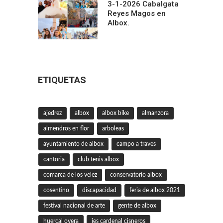
3-1-2026 Cabalgata
Reyes Magos en
Albox.
ETIQUETAS
ajedrez
albox
albox bike
almanzora
almendros en flor
arboleas
ayuntamiento de albox
campo a traves
cantoria
club tenis albox
comarca de los velez
conservatorio albox
cosentino
discapacidad
feria de albox 2021
festival nacional de arte
gente de albox
huercal overa
ies cardenal cisneros