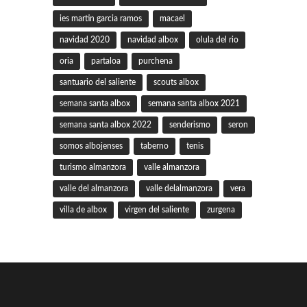
ies martin garcia ramos
macael
navidad 2020
navidad albox
olula del rio
oria
partaloa
purchena
santuario del saliente
scouts albox
semana santa albox
semana santa albox 2021
semana santa albox 2022
senderismo
seron
somos albojenses
taberno
tenis
turismo almanzora
valle almanzora
valle del almanzora
valle delalmanzora
vera
villa de albox
virgen del saliente
zurgena