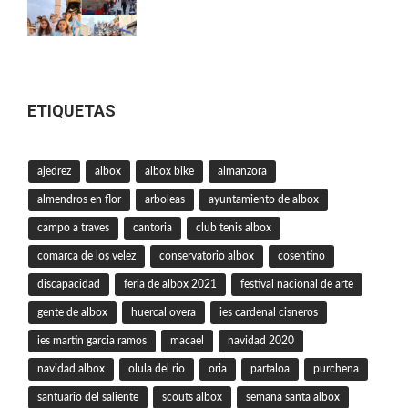
ETIQUETAS
ajedrez
albox
albox bike
almanzora
almendros en flor
arboleas
ayuntamiento de albox
campo a traves
cantoria
club tenis albox
comarca de los velez
conservatorio albox
cosentino
discapacidad
feria de albox 2021
festival nacional de arte
gente de albox
huercal overa
ies cardenal cisneros
ies martin garcia ramos
macael
navidad 2020
navidad albox
olula del rio
oria
partaloa
purchena
santuario del saliente
scouts albox
semana santa albox