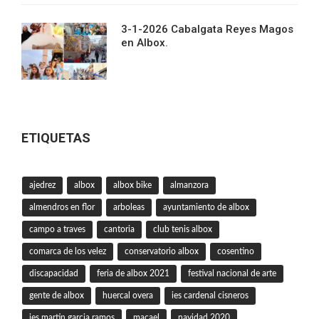
3-1-2026 Cabalgata Reyes Magos
en Albox.
ETIQUETAS
ajedrez
albox
albox bike
almanzora
almendros en flor
arboleas
ayuntamiento de albox
campo a traves
cantoria
club tenis albox
comarca de los velez
conservatorio albox
cosentino
discapacidad
feria de albox 2021
festival nacional de arte
gente de albox
huercal overa
ies cardenal cisneros
ies martin garcia ramos
macael
navidad 2020