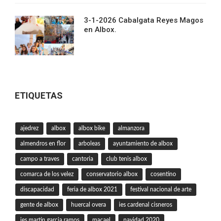
3-1-2026 Cabalgata Reyes Magos
en Albox.
ETIQUETAS
ajedrez
albox
albox bike
almanzora
almendros en flor
arboleas
ayuntamiento de albox
campo a traves
cantoria
club tenis albox
comarca de los velez
conservatorio albox
cosentino
discapacidad
feria de albox 2021
festival nacional de arte
gente de albox
huercal overa
ies cardenal cisneros
ies martin garcia ramos
macael
navidad 2020