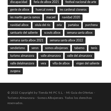
discapacidad
feria de albox 2021
festival nacional de arte
gente de albox
huercal overa
ies cardenal cisneros
ies martin garcia ramos
macael
navidad 2020
navidad albox
olula del rio
oria
partaloa
purchena
santuario del saliente
scouts albox
semana santa albox
semana santa albox 2021
semana santa albox 2022
senderismo
seron
somos albojenses
taberno
tenis
turismo almanzora
valle almanzora
valle del almanzora
valle delalmanzora
vera
villa de albox
virgen del saliente
zurgena
© 2022 Copyright by Tienda Mi PC S.L. - Mi Guia de Ofertas -
Turismo Almanzora - Somos Albojenses. Todos los derechos
reservados.