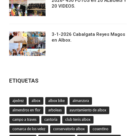
2026- 450 FOTOS en 20 ALBUMS Y
20 VIDEOS.
3-1-2026 Cabalgata Reyes Magos
en Albox.
ETIQUETAS
ajedrez
albox
albox bike
almanzora
almendros en flor
arboleas
ayuntamiento de albox
campo a traves
cantoria
club tenis albox
comarca de los velez
conservatorio albox
cosentino