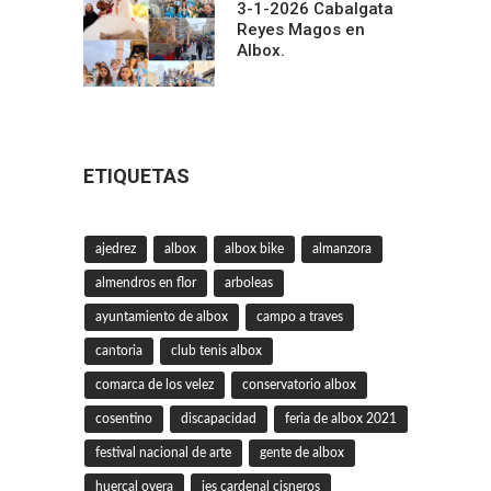
3-1-2026 Cabalgata
Reyes Magos en
Albox.
ETIQUETAS
ajedrez
albox
albox bike
almanzora
almendros en flor
arboleas
ayuntamiento de albox
campo a traves
cantoria
club tenis albox
comarca de los velez
conservatorio albox
cosentino
discapacidad
feria de albox 2021
festival nacional de arte
gente de albox
huercal overa
ies cardenal cisneros