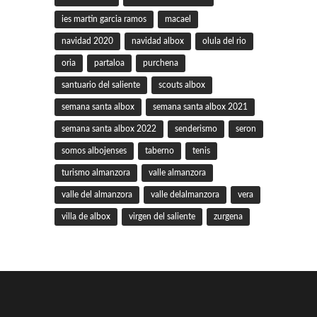
ies martin garcia ramos
macael
navidad 2020
navidad albox
olula del rio
oria
partaloa
purchena
santuario del saliente
scouts albox
semana santa albox
semana santa albox 2021
semana santa albox 2022
senderismo
seron
somos albojenses
taberno
tenis
turismo almanzora
valle almanzora
valle del almanzora
valle delalmanzora
vera
villa de albox
virgen del saliente
zurgena