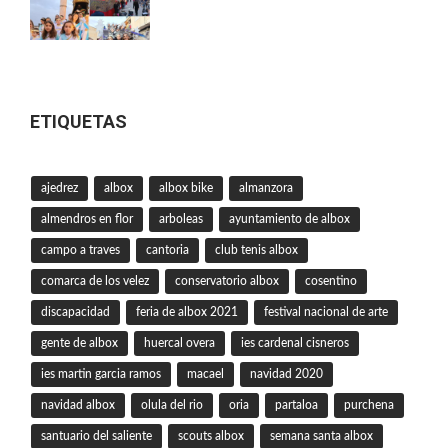
ETIQUETAS
ajedrez
albox
albox bike
almanzora
almendros en flor
arboleas
ayuntamiento de albox
campo a traves
cantoria
club tenis albox
comarca de los velez
conservatorio albox
cosentino
discapacidad
feria de albox 2021
festival nacional de arte
gente de albox
huercal overa
ies cardenal cisneros
ies martin garcia ramos
macael
navidad 2020
navidad albox
olula del rio
oria
partaloa
purchena
santuario del saliente
scouts albox
semana santa albox