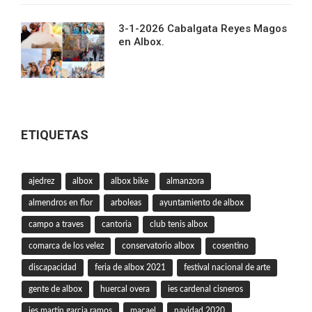
3-1-2026 Cabalgata Reyes Magos
en Albox.
ETIQUETAS
ajedrez
albox
albox bike
almanzora
almendros en flor
arboleas
ayuntamiento de albox
campo a traves
cantoria
club tenis albox
comarca de los velez
conservatorio albox
cosentino
discapacidad
feria de albox 2021
festival nacional de arte
gente de albox
huercal overa
ies cardenal cisneros
ies martin garcia ramos
macael
navidad 2020