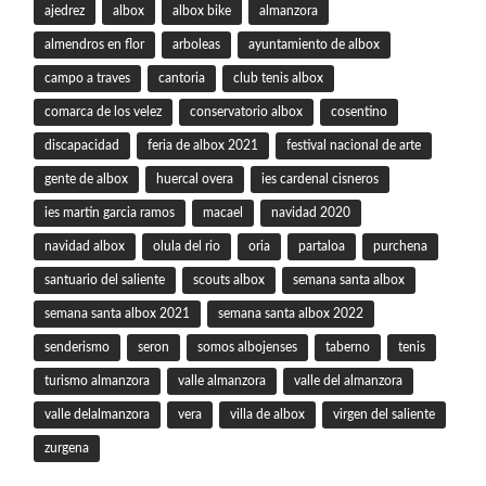
ajedrez
albox
albox bike
almanzora
almendros en flor
arboleas
ayuntamiento de albox
campo a traves
cantoria
club tenis albox
comarca de los velez
conservatorio albox
cosentino
discapacidad
feria de albox 2021
festival nacional de arte
gente de albox
huercal overa
ies cardenal cisneros
ies martin garcia ramos
macael
navidad 2020
navidad albox
olula del rio
oria
partaloa
purchena
santuario del saliente
scouts albox
semana santa albox
semana santa albox 2021
semana santa albox 2022
senderismo
seron
somos albojenses
taberno
tenis
turismo almanzora
valle almanzora
valle del almanzora
valle delalmanzora
vera
villa de albox
virgen del saliente
zurgena