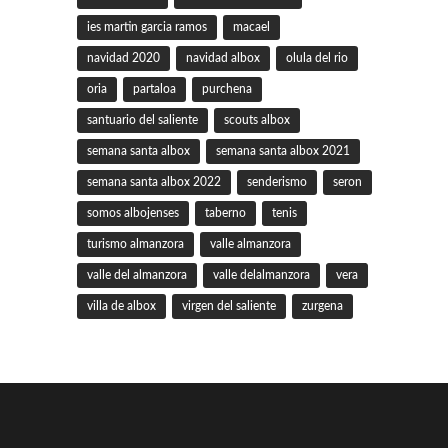
ies martin garcia ramos
macael
navidad 2020
navidad albox
olula del rio
oria
partaloa
purchena
santuario del saliente
scouts albox
semana santa albox
semana santa albox 2021
semana santa albox 2022
senderismo
seron
somos albojenses
taberno
tenis
turismo almanzora
valle almanzora
valle del almanzora
valle delalmanzora
vera
villa de albox
virgen del saliente
zurgena