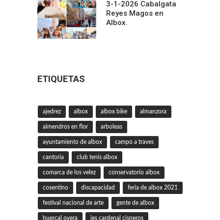
3-1-2026 Cabalgata
Reyes Magos en
Albox.
ETIQUETAS
ajedrez
albox
albox bike
almanzora
almendros en flor
arboleas
ayuntamiento de albox
campo a traves
cantoria
club tenis albox
comarca de los velez
conservatorio albox
cosentino
discapacidad
feria de albox 2021
festival nacional de arte
gente de albox
huercal overa
ies cardenal cisneros