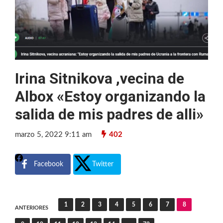
Irina Sitnikova ,vecina de
Albox «Estoy organizando la
salida de mis padres de alli»
marzo 5, 2022 9:11 am
402
Facebook
Twitter
Navegación
1
2
3
4
5
6
7
8
ANTERIORES
de