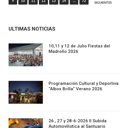
9
10
11
12
13
14
…
72
SIGUIENTES
entradas
ULTIMAS NOTICIAS
10,11 y 12 de Julio Fiestas del
Madroño 2026
Programación Cultural y Deportiva
“Albox Brilla” Verano 2026
26 , 27 y 28-6-2026 II Subida
Automovilistica al Santuario