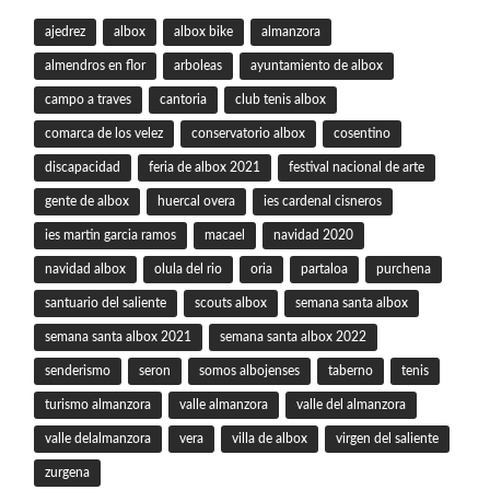
ajedrez
albox
albox bike
almanzora
almendros en flor
arboleas
ayuntamiento de albox
campo a traves
cantoria
club tenis albox
comarca de los velez
conservatorio albox
cosentino
discapacidad
feria de albox 2021
festival nacional de arte
gente de albox
huercal overa
ies cardenal cisneros
ies martin garcia ramos
macael
navidad 2020
navidad albox
olula del rio
oria
partaloa
purchena
santuario del saliente
scouts albox
semana santa albox
semana santa albox 2021
semana santa albox 2022
senderismo
seron
somos albojenses
taberno
tenis
turismo almanzora
valle almanzora
valle del almanzora
valle delalmanzora
vera
villa de albox
virgen del saliente
zurgena