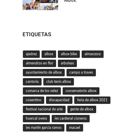
Albox.
ETIQUETAS
ajedrez
albox
albox bike
almanzora
almendros en flor
arboleas
ayuntamiento de albox
campo a traves
cantoria
club tenis albox
comarca de los velez
conservatorio albox
cosentino
discapacidad
feria de albox 2021
festival nacional de arte
gente de albox
huercal overa
ies cardenal cisneros
ies martin garcia ramos
macael