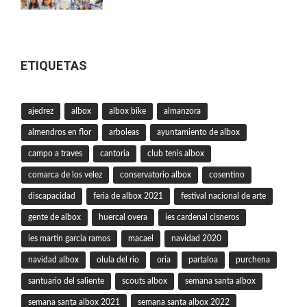
ETIQUETAS
ajedrez
albox
albox bike
almanzora
almendros en flor
arboleas
ayuntamiento de albox
campo a traves
cantoria
club tenis albox
comarca de los velez
conservatorio albox
cosentino
discapacidad
feria de albox 2021
festival nacional de arte
gente de albox
huercal overa
ies cardenal cisneros
ies martin garcia ramos
macael
navidad 2020
navidad albox
olula del rio
oria
partaloa
purchena
santuario del saliente
scouts albox
semana santa albox
semana santa albox 2021
semana santa albox 2022