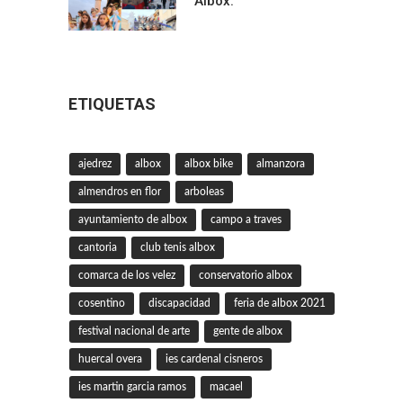
Albox.
ETIQUETAS
ajedrez
albox
albox bike
almanzora
almendros en flor
arboleas
ayuntamiento de albox
campo a traves
cantoria
club tenis albox
comarca de los velez
conservatorio albox
cosentino
discapacidad
feria de albox 2021
festival nacional de arte
gente de albox
huercal overa
ies cardenal cisneros
ies martin garcia ramos
macael