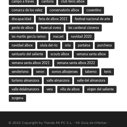
campo a traves
cantoria
club tenis albox
comarca de los velez
conservatorio albox
cosentino
discapacidad
feria de albox 2021
festival nacional de arte
gente de albox
huercal overa
ies cardenal cisneros
ies martin garcia ramos
macael
navidad 2020
navidad albox
olula del rio
oria
partaloa
purchena
santuario del saliente
scouts albox
semana santa albox
semana santa albox 2021
semana santa albox 2022
senderismo
seron
somos albojenses
taberno
tenis
turismo almanzora
valle almanzora
valle del almanzora
valle delalmanzora
vera
villa de albox
virgen del saliente
zurgena
© 2022 Copyright by Tienda Mi PC S.L. - Mi Guia de Ofertas -