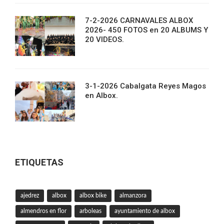
7-2-2026 CARNAVALES ALBOX
2026- 450 FOTOS en 20 ALBUMS Y
20 VIDEOS.
3-1-2026 Cabalgata Reyes Magos
en Albox.
ETIQUETAS
ajedrez
albox
albox bike
almanzora
almendros en flor
arboleas
ayuntamiento de albox