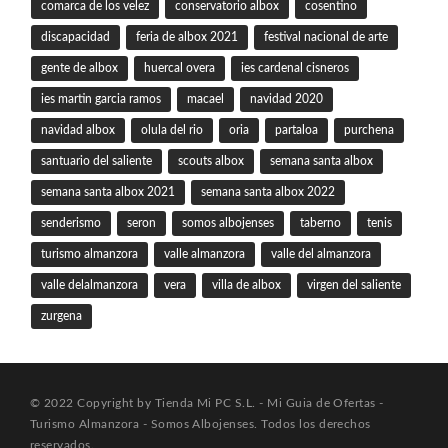
comarca de los velez
conservatorio albox
cosentino
discapacidad
feria de albox 2021
festival nacional de arte
gente de albox
huercal overa
ies cardenal cisneros
ies martin garcia ramos
macael
navidad 2020
navidad albox
olula del rio
oria
partaloa
purchena
santuario del saliente
scouts albox
semana santa albox
semana santa albox 2021
semana santa albox 2022
senderismo
seron
somos albojenses
taberno
tenis
turismo almanzora
valle almanzora
valle del almanzora
valle delalmanzora
vera
villa de albox
virgen del saliente
zurgena
© 2022 Copyright by Tienda Mi PC S.L. - Mi Guia de Ofertas -
Turismo Almanzora - Somos Albojenses. Todos los derechos
reservados.