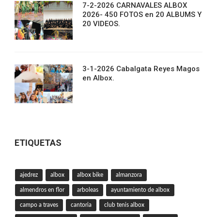
7-2-2026 CARNAVALES ALBOX
2026- 450 FOTOS en 20 ALBUMS Y
20 VIDEOS.
3-1-2026 Cabalgata Reyes Magos
en Albox.
ETIQUETAS
ajedrez
albox
albox bike
almanzora
almendros en flor
arboleas
ayuntamiento de albox
campo a traves
cantoria
club tenis albox