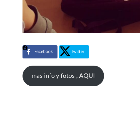
Facebook
Twitter
mas info y fotos , AQUI