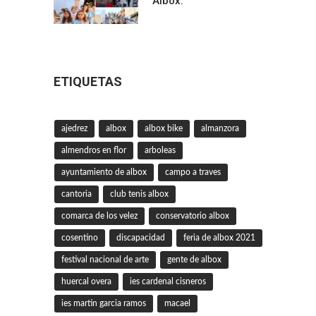
Albox.
ETIQUETAS
ajedrez
albox
albox bike
almanzora
almendros en flor
arboleas
ayuntamiento de albox
campo a traves
cantoria
club tenis albox
comarca de los velez
conservatorio albox
cosentino
discapacidad
feria de albox 2021
festival nacional de arte
gente de albox
huercal overa
ies cardenal cisneros
ies martin garcia ramos
macael