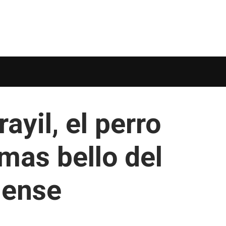
ayil, el perro
mas bello del
jense