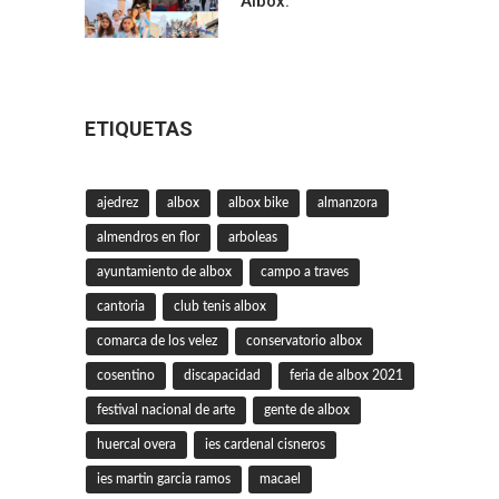
Albox.
ETIQUETAS
ajedrez
albox
albox bike
almanzora
almendros en flor
arboleas
ayuntamiento de albox
campo a traves
cantoria
club tenis albox
comarca de los velez
conservatorio albox
cosentino
discapacidad
feria de albox 2021
festival nacional de arte
gente de albox
huercal overa
ies cardenal cisneros
ies martin garcia ramos
macael