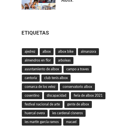
Albox.
ETIQUETAS
ajedrez
albox
albox bike
almanzora
almendros en flor
arboleas
ayuntamiento de albox
campo a traves
cantoria
club tenis albox
comarca de los velez
conservatorio albox
cosentino
discapacidad
feria de albox 2021
festival nacional de arte
gente de albox
huercal overa
ies cardenal cisneros
ies martin garcia ramos
macael