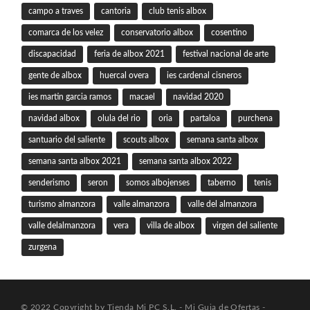
campo a traves
cantoria
club tenis albox
comarca de los velez
conservatorio albox
cosentino
discapacidad
feria de albox 2021
festival nacional de arte
gente de albox
huercal overa
ies cardenal cisneros
ies martin garcia ramos
macael
navidad 2020
navidad albox
olula del rio
oria
partaloa
purchena
santuario del saliente
scouts albox
semana santa albox
semana santa albox 2021
semana santa albox 2022
senderismo
seron
somos albojenses
taberno
tenis
turismo almanzora
valle almanzora
valle del almanzora
valle delalmanzora
vera
villa de albox
virgen del saliente
zurgena
© 2022 Copyright by Tienda Mi PC S.L. - Mi Guia de Ofertas -