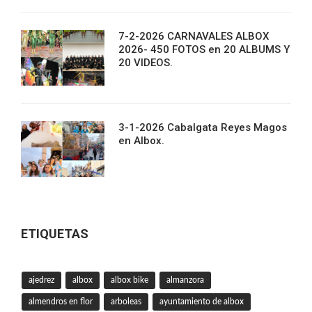
7-2-2026 CARNAVALES ALBOX
2026- 450 FOTOS en 20 ALBUMS Y
20 VIDEOS.
3-1-2026 Cabalgata Reyes Magos
en Albox.
ETIQUETAS
ajedrez
albox
albox bike
almanzora
almendros en flor
arboleas
ayuntamiento de albox