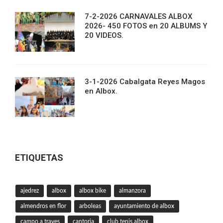
7-2-2026 CARNAVALES ALBOX
2026- 450 FOTOS en 20 ALBUMS Y
20 VIDEOS.
3-1-2026 Cabalgata Reyes Magos
en Albox.
ETIQUETAS
ajedrez
albox
albox bike
almanzora
almendros en flor
arboleas
ayuntamiento de albox
campo a traves
cantoria
club tenis albox