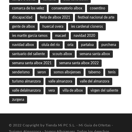
comarca de los velez
conservatorio albox
cosentino
discapacidad
feria de albox 2021
festival nacional de arte
gente de albox
huercal overa
ies cardenal cisneros
ies martin garcia ramos
macael
navidad 2020
navidad albox
olula del rio
oria
partaloa
purchena
santuario del saliente
scouts albox
semana santa albox
semana santa albox 2021
semana santa albox 2022
senderismo
seron
somos albojenses
taberno
tenis
turismo almanzora
valle almanzora
valle del almanzora
valle delalmanzora
vera
villa de albox
virgen del saliente
zurgena
© 2022 Copyright by Tienda Mi PC S.L. - Mi Guia de Ofertas -
Turismo Almanzora - Somos Albojenses. Todos los derechos