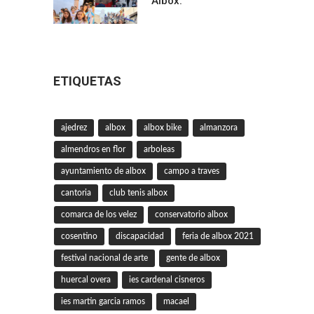
Albox.
ETIQUETAS
ajedrez
albox
albox bike
almanzora
almendros en flor
arboleas
ayuntamiento de albox
campo a traves
cantoria
club tenis albox
comarca de los velez
conservatorio albox
cosentino
discapacidad
feria de albox 2021
festival nacional de arte
gente de albox
huercal overa
ies cardenal cisneros
ies martin garcia ramos
macael