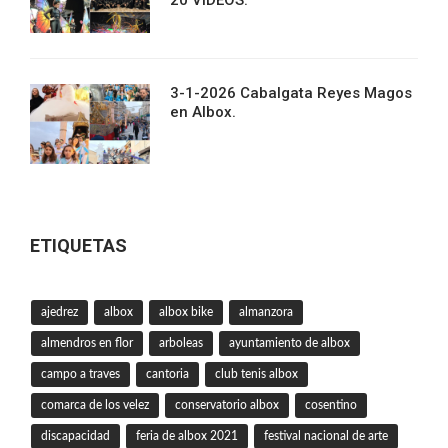
20 VIDEOS.
3-1-2026 Cabalgata Reyes Magos
en Albox.
ETIQUETAS
ajedrez
albox
albox bike
almanzora
almendros en flor
arboleas
ayuntamiento de albox
campo a traves
cantoria
club tenis albox
comarca de los velez
conservatorio albox
cosentino
discapacidad
feria de albox 2021
festival nacional de arte