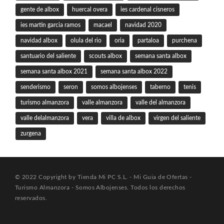
gente de albox
huercal overa
ies cardenal cisneros
ies martin garcia ramos
macael
navidad 2020
navidad albox
olula del rio
oria
partaloa
purchena
santuario del saliente
scouts albox
semana santa albox
semana santa albox 2021
semana santa albox 2022
senderismo
seron
somos albojenses
taberno
tenis
turismo almanzora
valle almanzora
valle del almanzora
valle delalmanzora
vera
villa de albox
virgen del saliente
zurgena
© 2022 Copyright by Tienda Mi PC S.L. - Mi Guia de Ofertas -
Turismo Almanzora - Somos Albojenses. Todos los derechos
reservados.